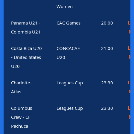
Women
Le
Panama U21 -
CAC Games
20:00
M
Colombia U21
Le
Costa Rica U20
CONCACAF
21:00
M
- United States
U20
U20
Le
Charlotte -
Leagues Cup
23:30
M
Atlas
Le
Columbus
Leagues Cup
23:30
M
Crew - CF
Pachuca