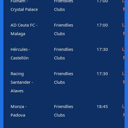
Le
Fulham -
Friendlies
17:00
M
Crystal Palace
Clubs
Le
AD Ceuta FC -
Friendlies
17:00
M
Malaga
Clubs
Le
Hércules -
Friendlies
17:30
M
Castellón
Clubs
Le
Racing
Friendlies
17:30
M
Santander -
Clubs
Alaves
Le
Monza -
Friendlies
18:45
M
Padova
Clubs