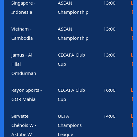
Le
Singapore -
ASEAN
13:00
M
Indonesia
Championship
Le
Vietnam -
ASEAN
13:00
M
Cambodia
Championship
Le
Jamus - Al
CECAFA Club
13:00
M
Hilal
Cup
Omdurman
Le
Rayon Sports -
CECAFA Club
16:00
M
GOR Mahia
Cup
Le
Servette
UEFA
14:00
M
Chênois W -
Champions
Aktobe W
League