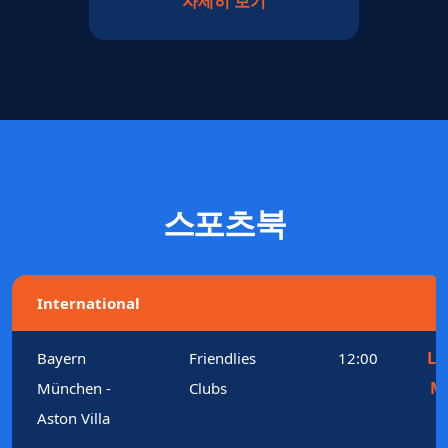
자세히 보기
스포츠북
International
Le
Bayern
Friendlies
12:00
M
München -
Clubs
Aston Villa