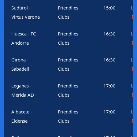
Le
Sudtirol -
Friendlies
15:00
M
Virtus Verona
Clubs
Le
Huesca - FC
Friendlies
16:30
M
Andorra
Clubs
Le
Girona -
Friendlies
16:30
M
Sabadell
Clubs
Le
Leganes -
Friendlies
17:00
M
Mérida AD
Clubs
Le
Albacete -
Friendlies
17:00
M
Eldense
Clubs