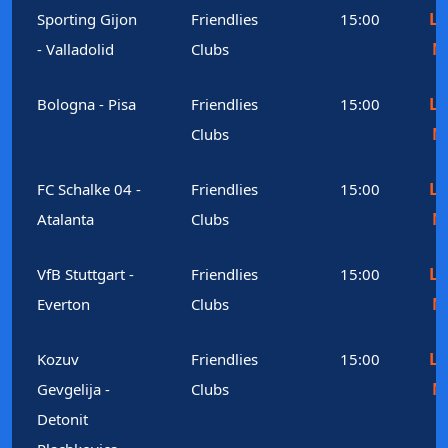
Le
Sporting Gijon
Friendlies
15:00
M
- Valladolid
Clubs
Le
Bologna - Pisa
Friendlies
15:00
M
Clubs
Le
FC Schalke 04 -
Friendlies
15:00
M
Atalanta
Clubs
Le
VfB Stuttgart -
Friendlies
15:00
M
Everton
Clubs
Le
Kozuv
Friendlies
15:00
M
Gevgelija -
Clubs
Detonit