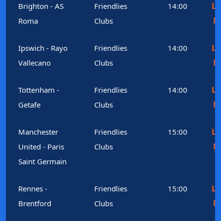
Le
Brighton - AS
Friendlies
14:00
M
Roma
Clubs
Le
Ipswich - Rayo
Friendlies
14:00
M
Vallecano
Clubs
Le
Tottenham -
Friendlies
14:00
M
Getafe
Clubs
Le
Manchester
Friendlies
15:00
M
United - Paris
Clubs
Saint Germain
Le
Rennes -
Friendlies
15:00
M
Brentford
Clubs