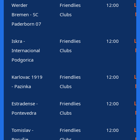
Le
Werder
Friendlies
12:00
M
Bremen - SC
Clubs
Paderborn 07
Le
Iskra -
Friendlies
12:00
M
Internacional
Clubs
Podgorica
Le
Karlovac 1919
Friendlies
12:00
M
- Pazinka
Clubs
Le
Estradense -
Friendlies
12:00
M
Pontevedra
Clubs
Le
Tomislav -
Friendlies
12:00
M
Posušje
Clubs