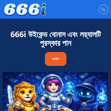
666i উইকেন্ড বোনাস এবং লয়্যালটি
পুরস্কার পান
লগইন